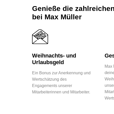
Genieße die zahlreichen
bei Max Müller
Weihnachts- und
Ge
Urlaubsgeld
Max M
dein
Ein Bonus zur Anerkennung und
Weih
Wertschätzung des
unser
Engagements unserer
Mitar
Mitarbeiterinnen und Mitarbeiter.
Wert