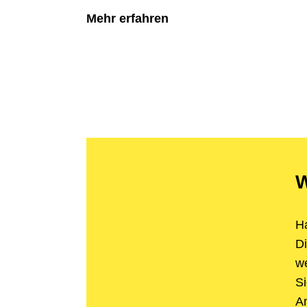
Mehr erfahren
W
H
Di
we
Si
An